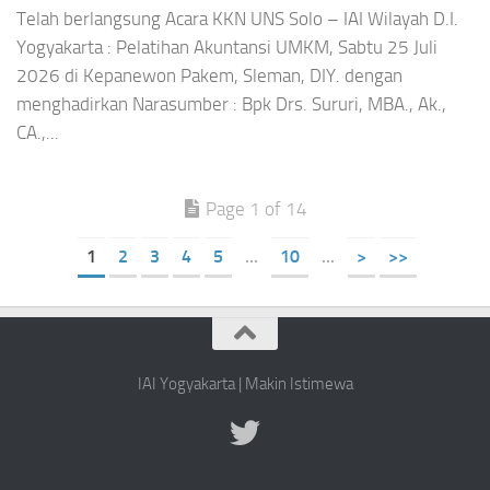
Telah berlangsung Acara KKN UNS Solo – IAI Wilayah D.I.
Yogyakarta : Pelatihan Akuntansi UMKM, Sabtu 25 Juli
2026 di Kepanewon Pakem, Sleman, DIY. dengan
menghadirkan Narasumber : Bpk Drs. Sururi, MBA., Ak.,
CA.,...
Page 1 of 14
1
2
3
4
5
...
10
...
>
>>
IAI Yogyakarta | Makin Istimewa