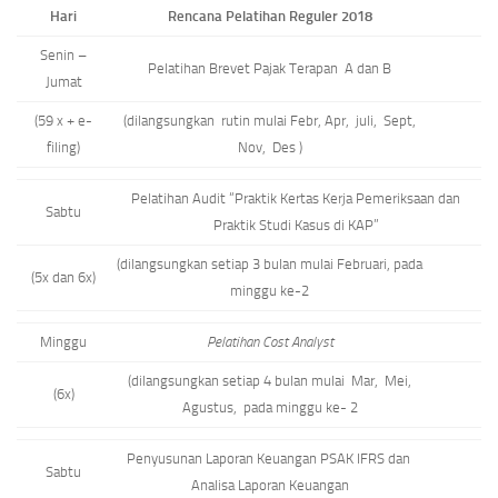
Hari
Rencana Pelatihan Reguler 201
8
Senin –
Pelatihan Brevet Pajak Terapan A dan B
Jumat
(59 x + e-
(dilangsungkan rutin mulai Febr, Apr, juli, Sept,
filing)
Nov, Des )
Pelatihan Audit “Praktik Kertas Kerja Pemeriksaan dan
Sabtu
Praktik Studi Kasus di KAP”
(dilangsungkan setiap 3 bulan mulai Februari, pada
(5x dan 6x)
minggu ke-2
Minggu
Pelatihan Cost Analyst
(dilangsungkan setiap 4 bulan mulai Mar, Mei,
(6x)
Agustus, pada minggu ke- 2
Penyusunan Laporan Keuangan PSAK IFRS dan
Sabtu
Analisa Laporan Keuangan