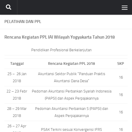
Skip to content
PELATIHAN DAN PPL
Rencana Kegiatan PPL IAI Wilayah Yogyakarta Tahun 2018
Pendidikan Profesional Berkelanjutan
Tanggal
Rencana Kegiatan PPL 2018
SKP
25 – 26 Jan
Akuntansi Sektor Publik “Panduan Praktis
16
2018
Akuntansi Dana Desa”
22 – 23 Febr
Pedoman Akuntansi Perbankan Syariah Indonesia
16
2018
(PAPSI) dan Aspek Perpajakannya
28 – 29 Mar
Pedoman Akuntansi Perbankan S (PAPSI) dan
16
2018
Aspek Perpajakannya
26 – 27 Apr
PSAK Terkini sesuai Konvergensi IFRS
16